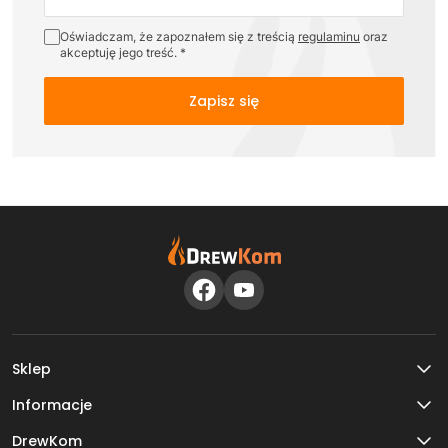
Oświadczam, że zapoznałem się z treścią
regulaminu
oraz
akceptuję jego treść. *
Zapisz się
Sklep
Informacje
DrewKom