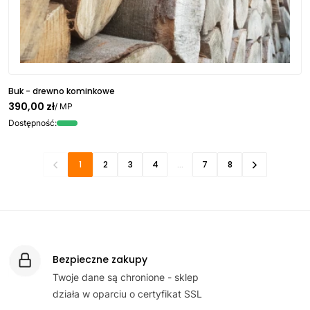
Buk - drewno kominkowe
390,00 zł
/ MP
Dostępność:
1
2
3
4
...
7
8
Bezpieczne zakupy
Twoje dane są chronione - sklep
działa w oparciu o certyfikat SSL