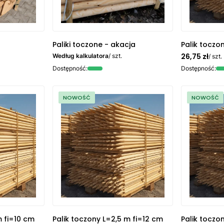
Paliki toczone - akacja
Palik toczo
26,75 zł
Według kalkulatora
/ szt.
/ szt.
Dostępność:
Dostępność:
NOWOŚĆ
NOWOŚĆ
m fi=10 cm
Palik toczony L=2,5 m fi=12 cm
Palik toczo