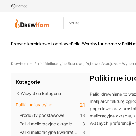
Pomoc
Szukaj
Drewno kominkowe i opałowe
Pellet
Wyroby tartaczne
Paliki 
DrewKom
-
Paliki Melioracyjne Sosnowe, Dębowe, Akacjowe – Wycena O
Paliki melio
Kategorie
Wszystkie kategorie
Paliki drewniane to ws
małą architekturę ogr
21
Paliki melioracyjne
pogodowe oraz prostot
Produkty podstawowe
13
melioracyjne okrągłe,
własnych preferencji –
Paliki melioracyjne okrągłe
3
Paliki melioracyjne kwadratowe
3