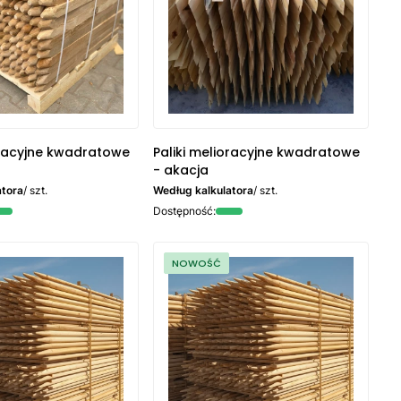
oracyjne kwadratowe
Paliki melioracyjne kwadratowe
- akacja
atora
/ szt.
Według kalkulatora
/ szt.
Dostępność:
NOWOŚĆ