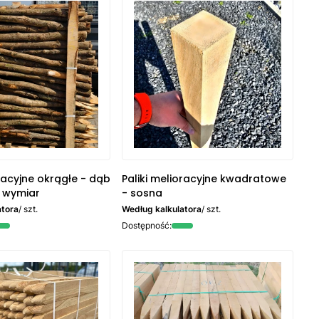
oracyjne okrągłe - dąb
Paliki melioracyjne kwadratowe
j wymiar
- sosna
atora
/ szt.
Według kalkulatora
/ szt.
Dostępność: